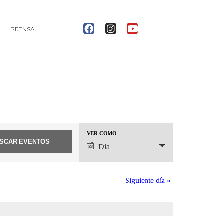
PRENSA
Navegación
VER COMO
de
Día
vistas
de
Evento
Siguiente día
»