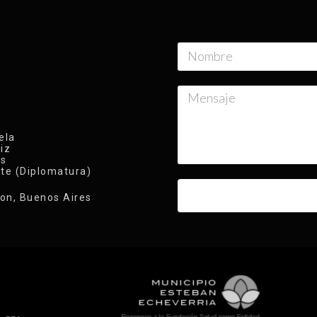
ela
iz
ys
te (Diplomatura)
lon, Buenos Aires