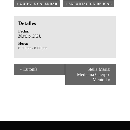
+ GOOGLE CALENDAR
+ EXPORTACIÓN DE ICAL
Detalles
Fecha:
30 julio, 2021
Hora:
6:30 pm - 8:00 pm
«
Eutonía
Stella Maris:
Medicina Cuerpo-
Mente I
»