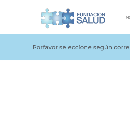
IN
Porfavor seleccione según corr