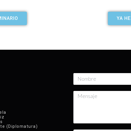
MINARIO
YA HE
ela
iz
ys
te (Diplomatura)