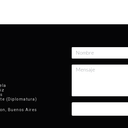
ela
iz
ys
te (Diplomatura)
lon, Buenos Aires