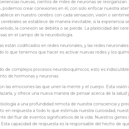
eriencias nuevas, cientos de miles de neuronas se reorganizan
, podemos crear conexiones en él, con solo enfocar nuestra at
tablece en nuestro cerebro con cada sensación, visión o sentimi
cerebrales se establece de manera inevitable, si la experiencia s
eríodo, la conexión se debilita o se pierde. La plasticidad del ce
as en el campo de la neurobiología.
as están codificados en redes neuronales, y las redes neuronale
todo lo que tenemos que hacer es activar nuevas redes y los quí
 de complejos procesos neurobioquímicos; esto es indiscutible, 
iento de hormonas y neuronas.
on las emociones las que unen la mente y el cuerpo. Esta visión
azarla, y ofrece una nueva manera de pensar acerca de la salud 
iología a una profundidad remota de nuestra consciencia y preo
en respuesta a todo lo que estimula nuestra curiosidad, nuestr
del fluir de eventos significativos de la vida. Nuestros genes
. Esta capacidad de respuesta es la responsable del hecho de qu