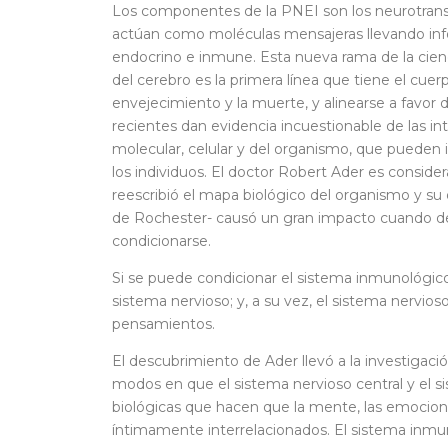
Los componentes de la PNEI son los neurotransm
actúan como moléculas mensajeras llevando info
endocrino e inmune. Esta nueva rama de la cien
del cerebro es la primera línea que tiene el cue
envejecimiento y la muerte, y alinearse a favor d
recientes dan evidencia incuestionable de las i
molecular, celular y del organismo, que pueden i
los individuos. El doctor Robert Ader es conside
reescribió el mapa biológico del organismo y su 
de Rochester- causó un gran impacto cuando d
condicionarse.
Si se puede condicionar el sistema inmunológico
sistema nervioso; y, a su vez, el sistema nervios
pensamientos.
El descubrimiento de Ader llevó a la investigació
modos en que el sistema nervioso central y el
biológicas que hacen que la mente, las emocion
íntimamente interrelacionados. El sistema inmu