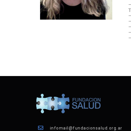
–
T
–
–
–
–
–
infomail@fundacionsalud.org.ar