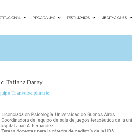
STITUCIONAL
PROGRAMAS
TESTIMONIOS
MEDITACIONES
ic. Tatiana Daray
quipo Transdisciplinario
 Licenciada en Psicología. Universidad de Buenos Aires.
 Coordinadora del equipo de sala de juegos terapéutica de la uni
ospital Juan A. Fernández.
 Tareas docentes para la cátedra de pediatría de la UBA.