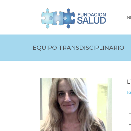
IN
EQUIPO TRANSDISCIPLINARIO
L
E
–
–
H
–