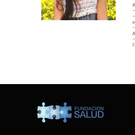
A
–
–
e
–
A
–
F