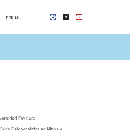
PRENSA
versidad Favaloro
ínica Psicoanalítica en Niños y