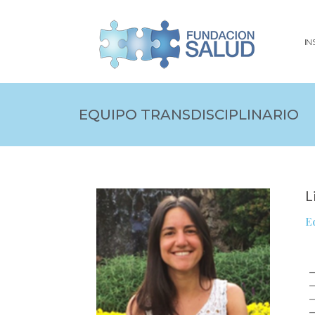
IN
EQUIPO TRANSDISCIPLINARIO
L
E
–
–
–
–