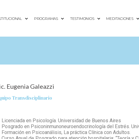
STITUCIONAL
PROGRAMAS
TESTIMONIOS
MEDITACIONES
ic. Eugenia Galeazzi
quipo Transdisciplinario
 Licenciada en Psicología. Universidad de Buenos Aires
 Posgrado en Psiconinmunoneuroendocrinología del Estrés. Uni
 Formación en Psicoanálisis, La práctica Clínica con Adultos.
 Curso Anual de Posgrado para atención hospitalaria: “Teoría y Cl